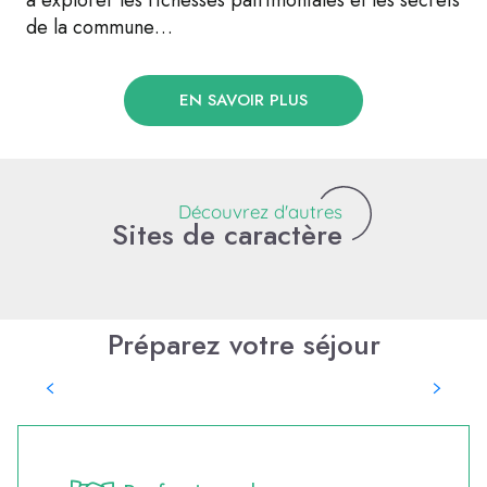
de la commune…
EN SAVOIR PLUS
Découvrez d'autres
Sites de caractère
Rochefort-en-Terre Petite
Préparez votre séjour
Cité de Caractère
Questembert cité historique
Où manger ?