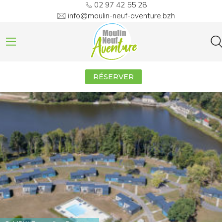
02 97 42 55 28
info@moulin-neuf-aventure.bzh
RÉSERVER