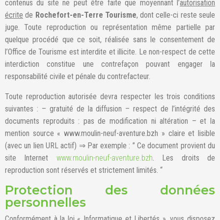
contenus du site ne peut être faite que moyennant l’
autorisation
écrite
de
Rochefort-en-Terre Tourisme
, dont celle-ci reste seule
juge. Toute reproduction ou représentation même partielle par
quelque procédé que ce soit, réalisée sans le consentement de
l’Office de Tourisme est interdite et illicite. Le non-respect de cette
interdiction constitue une contrefaçon pouvant engager la
responsabilité civile et pénale du contrefacteur.
Toute reproduction autorisée devra respecter les trois conditions
suivantes : – gratuité de la diffusion – respect de l’intégrité des
documents reproduits : pas de modification ni altération – et la
mention source « www.moulin-neuf-aventure.bzh » claire et lisible
(avec un lien URL actif) ⇒ Par exemple : ” Ce document provient du
site Internet
www.moulin-neuf-aventure.bzh
. Les droits de
reproduction sont réservés et strictement limités. “
Protection des données
personnelles
Conformément à la loi « Informatique et Libertés », vous disposez