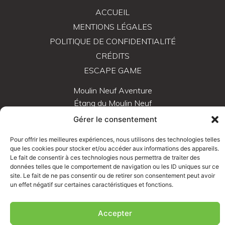
ACCUEIL
MENTIONS LÉGALES
POLITIQUE DE CONFIDENTIALITÉ
CRÉDITS
ESCAPE GAME
Moulin Neuf Aventure
Étang du Moulin Neuf
56220 Rochefort-en-Terre
Gérer le consentement
02 97 42 55 28
Pour offrir les meilleures expériences, nous utilisons des technologies telles
info@moulin-neuf-aventure.bzh
que les cookies pour stocker et/ou accéder aux informations des appareils.
Le fait de consentir à ces technologies nous permettra de traiter des
données telles que le comportement de navigation ou les ID uniques sur ce
site. Le fait de ne pas consentir ou de retirer son consentement peut avoir
un effet négatif sur certaines caractéristiques et fonctions.
Accepter