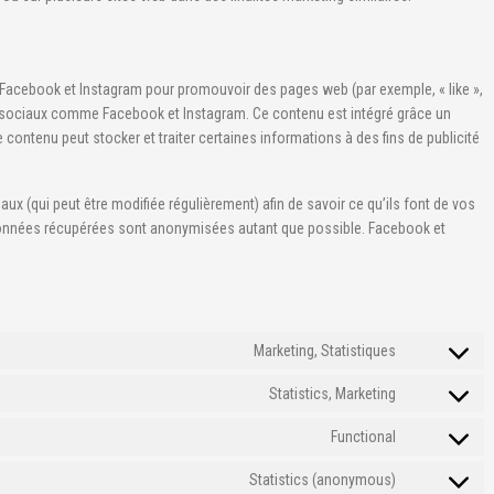
 Facebook et Instagram pour promouvoir des pages web (par exemple, « like »,
aux sociaux comme Facebook et Instagram. Ce contenu est intégré grâce un
ontenu peut stocker et traiter certaines informations à des fins de publicité
iaux (qui peut être modifiée régulièrement) afin de savoir ce qu’ils font de vos
 données récupérées sont anonymisées autant que possible. Facebook et
Marketing, Statistiques
Consent
to
Statistics, Marketing
Consent
service
to
Functional
wistia
Consent
service
to
Statistics (anonymous)
google-
Consent