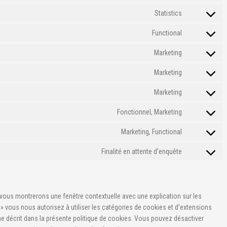
service
adsense
to
Statistics
wordpress
Consent
service
to
Functional
matomo
Consent
service
to
Marketing
google-
Consent
service
analytics
to
Marketing
complianz
Consent
service
to
Marketing
google-
Consent
service
fonts
to
Fonctionnel, Marketing
google-
Consent
service
maps
to
Marketing, Functional
youtube
Consent
service
to
Finalité en attente d’enquête
livechat
Consent
service
to
facebook
service
divers
 vous montrerons une fenêtre contextuelle avec une explication sur les
 » vous nous autorisez à utiliser les catégories de cookies et d’extensions
e décrit dans la présente politique de cookies. Vous pouvez désactiver