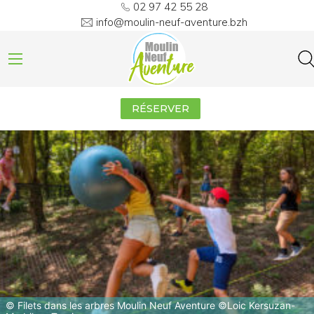
02 97 42 55 28
info@moulin-neuf-aventure.bzh
RÉSERVER
©
Filets dans les arbres Moulin Neuf Aventure ©Loic Kersuzan-